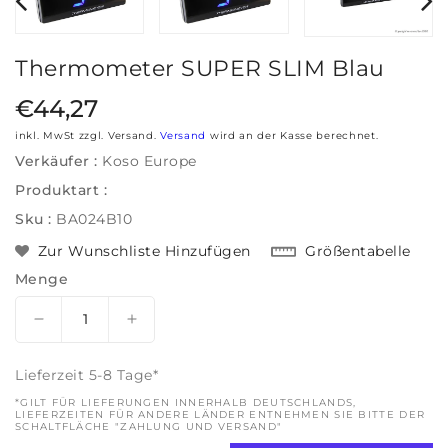
Thermometer SUPER SLIM Blau
Regulärer Preis
€44,27
inkl. MwSt zzgl. Versand.
Versand
wird an der Kasse berechnet.
Verkäufer :
Koso Europe
Produktart :
Sku :
BA024B10
Größentabelle
Zur Wunschliste Hinzufügen
Menge
I18n Error: Missing interpolation value &quot;Produ
Menge für Thermometer SUPER SLIM b
Lieferzeit 5-8 Tage*
*GILT FÜR LIEFERUNGEN INNERHALB DEUTSCHLANDS,
LIEFERZEITEN FÜR ANDERE LÄNDER ENTNEHMEN SIE BITTE DER
SCHALTFLÄCHE "ZAHLUNG UND VERSAND"