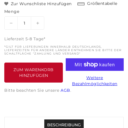
Größentabelle
Zur Wunschliste Hinzufügen
Menge
I18n Error: Missing interpolation value &quot;Produ
Menge für Temperatursensor M10xP1.0 
Lieferzeit 5-8 Tage*
*GILT FÜR LIEFERUNGEN INNERHALB DEUTSCHLANDS,
LIEFERZEITEN FÜR ANDERE LÄNDER ENTNEHMEN SIE BITTE DER
SCHALTFLÄCHE "ZAHLUNG UND VERSAND"
ZUM WARENKORB
HINZUFÜGEN
Weitere
Bezahlmöglichkeiten
Bitte beachten Sie unsere
AGB
.
BESCHREIBUNG