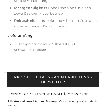
stabile Verbindung
Messgenauigkeit:
Hohe Präzision für einen
zuverlässigen Motorbetrieb
Robustheit:
Langlebig und vibrationsfest, auch
unter extremen Bedingungen
Lieferumfang
1× Temperatursensor M10xP1.0 (150 °C,
schwarzer Stecker)
PRODUKT DETAILS - ANBAUANLEITUNG -
HERSTELLER
Hersteller / EU verantwortliche Person
EU-Verantwortlicher Name:
Koso Europe GmbH &