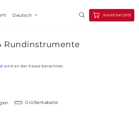
unt
Deutsch
WARENKORB
64 Rundinstrumente
nd
wird an der Kasse berechnet.
Größentabelle
ügen
erpolation value &quot;Produkt&quot; for &quot;Menge für
Halter fuer D64 Rundinstrumente erhöhen