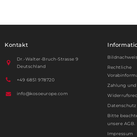
Kontakt
Informati
Bildnachwei
Dr.-Walter-Bruch-Strasse 9
Deutschland
Rechtliche
Vorabinform
+49 6851 978720
Zahlung und
info@kosoeurope.com
Widerrufsre
Datenschutz
Bitte beacht
unsere AGB.
Impressum