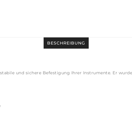
BESCHREIBUNG
stabile und sichere Befestigung Ihrer Instrumente. Er wurde 
e