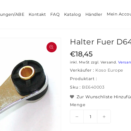
Mein Acco
tungen/ABE
Kontakt
FAQ
Katalog
Händler
Halter Fuer D
Medien featured in der Galerieansicht öffnen
Regulärer Preis
€18,45
inkl. MwSt zzgl. Versand.
Versa
Verkäufer :
Koso Europe
Produktart :
Sku :
BE640003
Zur Wunschliste Hinzuf
Menge
I18n Error: Missing int
Menge für 