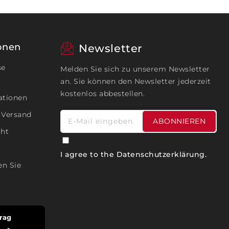
onen
Newsletter
se
Melden Sie sich zu unserem Newsletter
an. Sie können den Newsletter jederzeit
kostenlos abbestellen.
ationen
 Versand
E-Mail eingeben
ABONNIEREN
cht
I agree to the
Datenschutzerklärung
.
en Sie
rag