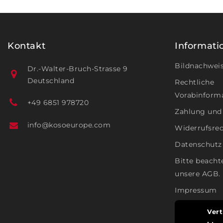
Kontakt
Informati
Bildnachwei
Dr.-Walter-Bruch-Strasse 9
Deutschland
Rechtliche
Vorabinform
+49 6851 978720
Zahlung und
info@kosoeurope.com
Widerrufsre
Datenschutz
Bitte beacht
unsere AGB.
Impressum
Vert